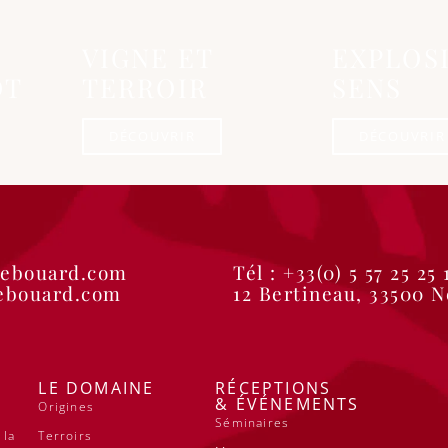
VIGNE ET
EXPLOS
OT
TERROIR
SENS
DÉCOUVRIR
DÉCOUVRIR
debouard.com
Tél : +33(0) 5 57 25 25 
debouard.com
12 Bertineau, 33500 
LE DOMAINE
RÉCEPTIONS
& ÉVÉNEMENTS
Origines
Séminaires
 la
Terroirs