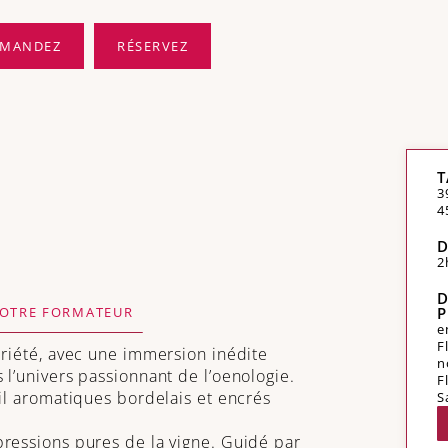
MANDEZ
RÉSERVEZ
T
3
4
D
2
D
P
OTRE FORMATEUR
e
F
priété, avec une immersion inédite
n
l’univers passionnant de l’oenologie.
F
il aromatiques bordelais et encrés
S
ressions pures de la vigne. Guidé par