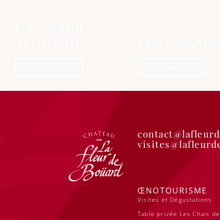
L’ATELIER
ALCHIMIE
VIN ET SAB
DÉCOUVRIR
DÉCOUVRIR
contact@lafleur
visites@lafleur
ŒNOTOURISME
Visites et Dégustations
Table privée Les Chais de