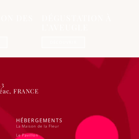
ION DES
DÉGUSTATION À
L’AVEUGLE
DÉCOUVRIR
13
Néac, FRANCE
HÉBERGEMENTS
La Maison de la Fleur
Le Pavillon