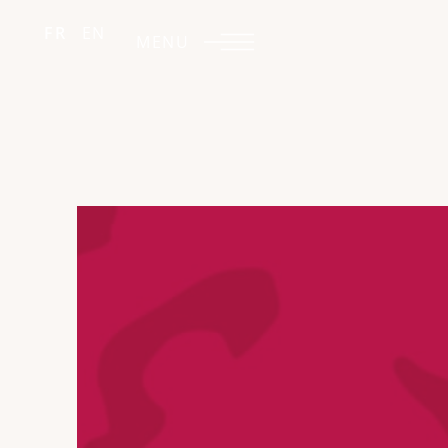
FR
EN
MENU