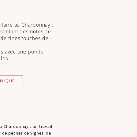
milaire au Chardonnay :
ésentant des notes de
 de fines touches de
̂rs avec une pointe
les.
HNIQUE
au Chardonnay : un travail
s de pêches de vignes, de