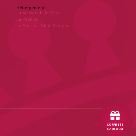
Hébergements
La Maison de la Fleur
Le Pavillon
Le Pressoir Saint-Georges
COFFRETS
CADEAUX