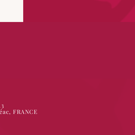
13
Néac, FRANCE